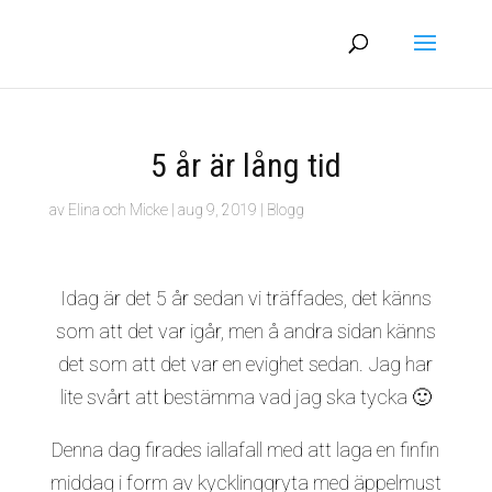
5 år är lång tid
av
Elina och Micke
|
aug 9, 2019
|
Blogg
Idag är det 5 år sedan vi träffades, det känns
som att det var igår, men å andra sidan känns
det som att det var en evighet sedan. Jag har
lite svårt att bestämma vad jag ska tycka 🙂
Denna dag firades iallafall med att laga en finfin
middag i form av kycklinggryta med äppelmust