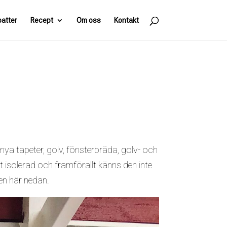
batter
Recept
Om oss
Kontakt
d nya tapeter, golv, fönsterbräda, golv- och
gt isolerad och framförallt känns den inte
en här nedan.