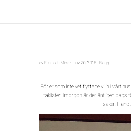
av
Elina och Micke
|
nov 20, 2018
|
Blogg
För er som inte vet flyttade vi in i vårt h
taklister. Imorgon är det äntligen dags f
säker. Handt