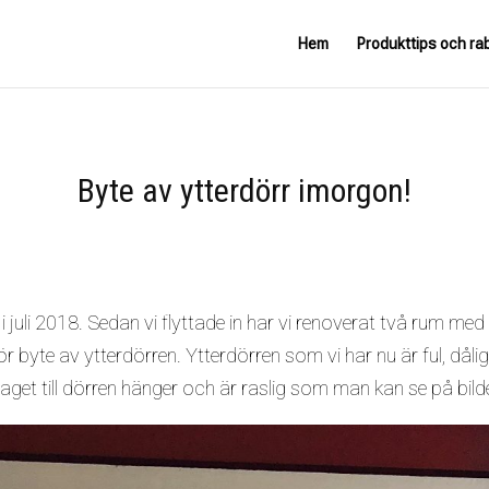
Hem
Produkttips och ra
Byte av ytterdörr imorgon!
us i juli 2018. Sedan vi flyttade in har vi renoverat två rum me
ör byte av ytterdörren. Ytterdörren som vi har nu är ful, dåli
aget till dörren hänger och är raslig som man kan se på bild