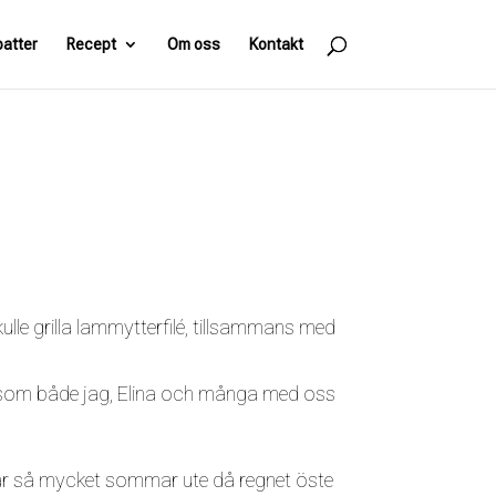
batter
Recept
Om oss
Kontakt
kulle grilla lammytterfilé, tillsammans med
ken som både jag, Elina och många med oss
ar så mycket sommar ute då regnet öste