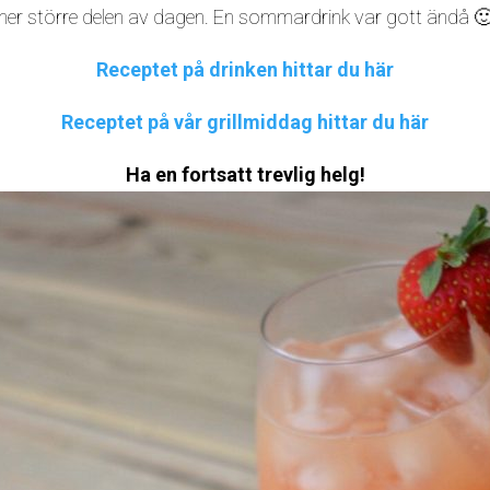
ner större delen av dagen. En sommardrink var gott ändå 
Receptet på drinken hittar du här
Receptet på vår grillmiddag hittar du här
Ha en fortsatt trevlig helg!