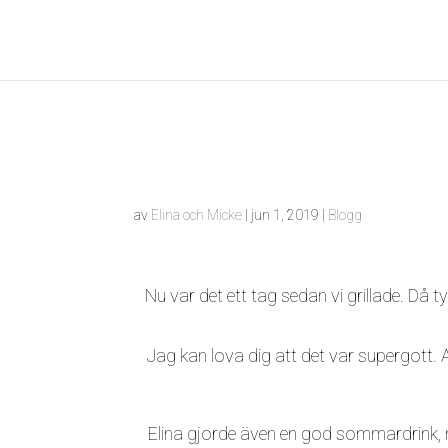
av
Elina och Micke
|
jun 1, 2019
|
Blogg
Nu var det ett tag sedan vi grillade. Då t
Jag kan lova dig att det var supergott. 
Elina gjorde även en god sommardrink,