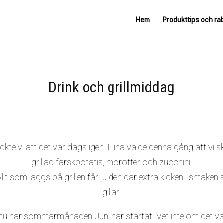
Hem
Produkttips och ra
Drink och grillmiddag
yckte vi att det var dags igen. Elina valde denna gång att vi s
grillad färskpotatis, morötter och zucchini.
Allt som läggs på grillen får ju den där extra kicken i sma
gillar.
 nu när sommarmånaden Juni har startat. Vet inte om det v