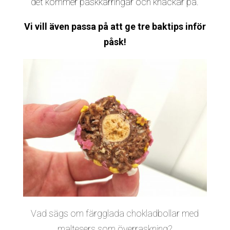
det kommer påskkärringar och knackar på.
Vi vill även passa på att ge tre baktips inför
påsk!
Vad sägs om färgglada chokladbollar med
maltesers som överraskning?