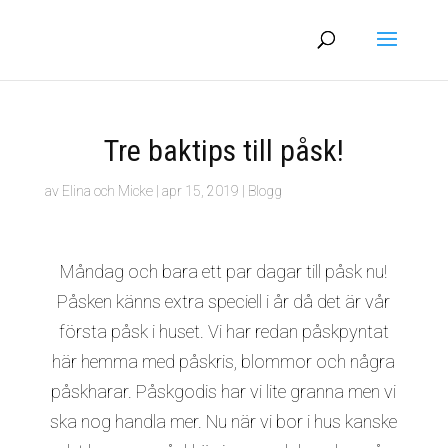
Tre baktips till påsk!
av
Elina och Micke
|
apr 15, 2019
|
Blogg
Måndag och bara ett par dagar till påsk nu!
Påsken känns extra speciell i år då det är vår
första påsk i huset. Vi har redan påskpyntat
här hemma med påskris, blommor och några
påskharar. Påskgodis har vi lite granna men vi
ska nog handla mer. Nu när vi bor i hus kanske