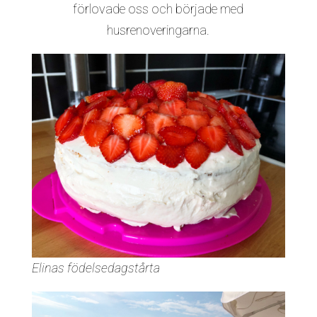
förlovade oss och började med
husrenoveringarna.
Elinas födelsedagstårta