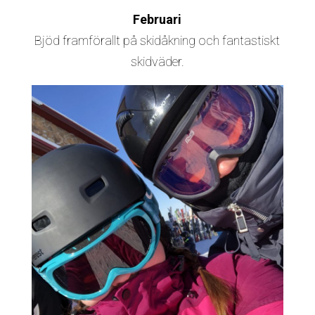
Februari
Bjöd framförallt på skidåkning och fantastiskt
skidväder.