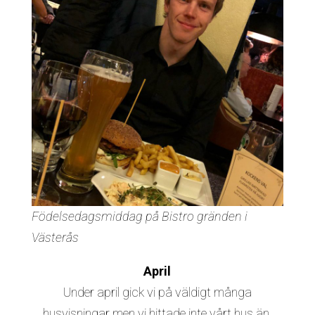
Födelsedagsmiddag på Bistro gränden i
Västerås
April
Under april gick vi på väldigt många
husvisningar men vi hittade inte vårt hus än.