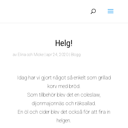
Helg!
av
Elina och Micke
|
apr 24, 2020
|
Blogg
Idag har vi gjort något så enkelt som grillad
korv med bröd.
Som tillbehör blev det en coleslaw,
dijonmajonnäs och räksallad.
En öl och cider blev det också för att fira in
helgen.