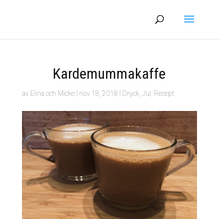
Kardemummakaffe
av
Elina och Micke
|
nov 18, 2018
|
Dryck
,
Jul
,
Recept