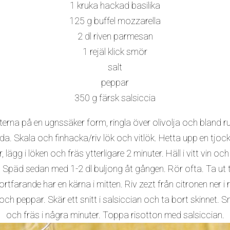
1 kruka hackad basilika
125 g buffel mozzarella
2 dl riven parmesan
1 rejäl klick smör
salt
peppar
350 g färsk salsiccia
na på en ugnssäker form, ringla över olivolja och bland run
da. Skala och finhacka/riv lök och vitlök. Hetta upp en tjoc
 lägg i löken och fräs ytterligare 2 minuter. Häll i vitt vin och
n. Späd sedan med 1-2 dl buljong åt gången. Rör ofta. Ta ut
fortfarande har en kärna i mitten. Riv zezt från citronen ner i 
peppar. Skär ett snitt i salsiccian och ta bort skinnet. Sm
och fräs i några minuter. Toppa risotton med salsiccian.