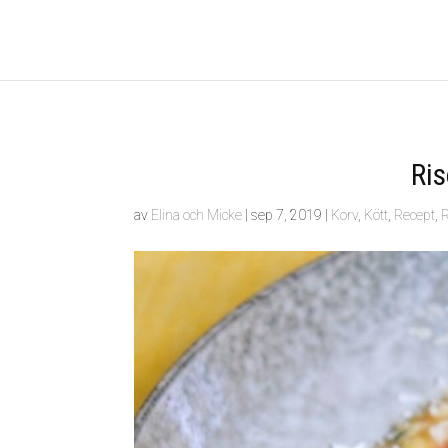
Ris
av
Elina och Micke
|
sep 7, 2019
|
Korv
,
Kött
,
Recept
,
R