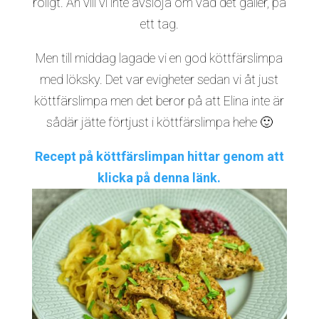
roligt. Än vill vi inte avslöja om vad det gäller, på
ett tag.
Men till middag lagade vi en god köttfärslimpa
med löksky. Det var evigheter sedan vi åt just
köttfärslimpa men det beror på att Elina inte är
sådär jätte förtjust i köttfärslimpa hehe 🙂
Recept på köttfärslimpan hittar genom att
klicka på denna länk.