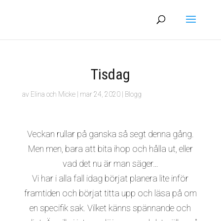
Tisdag
av
Elina och Micke
|
mar 24, 2020
|
Blogg
Veckan rullar på ganska så segt denna gång.
Men men, bara att bita ihop och hålla ut, eller
vad det nu är man säger…
Vi har i alla fall idag börjat planera lite inför
framtiden och börjat titta upp och läsa på om
en specifik sak. Vilket känns spännande och