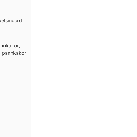
elsincurd.
annkakor,
t pannkakor