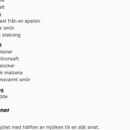
alt
g
est från en apelsin
k
smör
l stekning
d
lsiner
itronsaft
rsocker
k
maizena
msvarmt smör
ng
ädde
oner
jölet med hälften av mjölken till en slät smet.