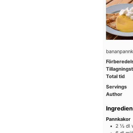
bananpannka
Förberedel
Tillagningst
Total tid
Servings
Author
Ingredien
Pannkakor
2 ½
dl
6
dl
mjö