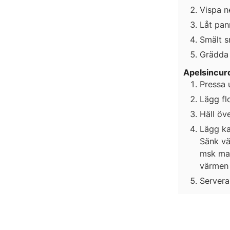
Vispa n
Låt pan
Smält s
Grädda 
Apelsincur
Pressa u
Lägg fl
Häll öve
Lägg ka
Sänk vä
msk mai
värmen 
Servera