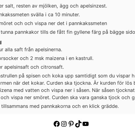
er salt, resten av mjölken, ägg och apelsinzest.
nkakssmeten svälla i ca 10 minuter.
möret och och vispa ner det i pannkakssmeten
tunna pannkakor tills de fått fin gyllene färg på bägge sido
d
r alla saft från apelsinerna.
orsocker och 2 msk maizena i en kastrull.
r apelsinsaft och citronsaft.
strullen på spisen och koka upp samtidigt som du vispar he
rmen när det kokar. Curden ska tjockna. Är kurden för lös 
zena med vatten och vispa ner i såsen. När såsen tjocknat 
och vispa ner smöret. Curden ska vara ganska tjock och gl
 tillsammans med pannkakorna och en klick grädde.
Facebook
Instagram
Pinterest
TikTok
YouTube