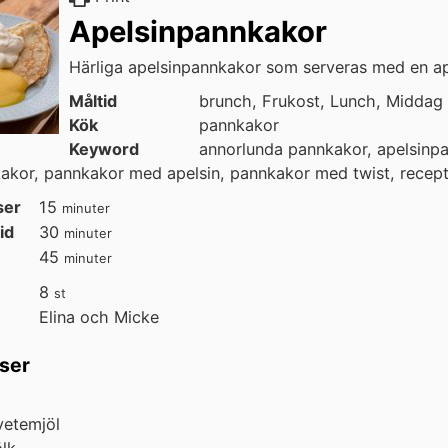
Apelsinpannkakor
Härliga apelsinpannkakor som serveras med en ap
Måltid
brunch, Frukost, Lunch, Middag
Kök
pannkakor
Keyword
annorlunda pannkakor, apelsinp
kor, pannkakor med apelsin, pannkakor med twist, recep
minuter
ser
15
minuter
minuter
id
30
minuter
minuter
45
minuter
8
st
Elina och Micke
ser
vetemjöl
lk