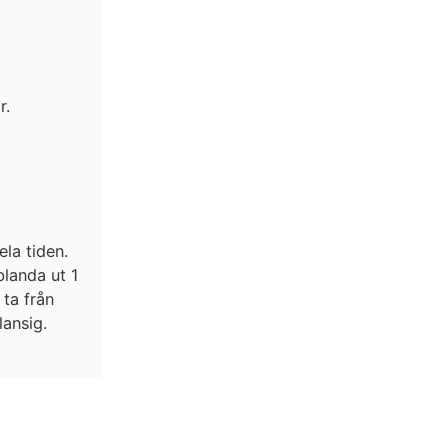
r.
la tiden.
blanda ut 1
ta från
ansig.