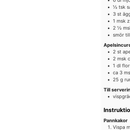
½
tsk
s
3
st
äg
1
msk
z
2 ½
ms
smör til
Apelsincur
2
st
ape
2
msk
c
1
dl
flo
ca 3
ms
25
g
ru
Till serveri
vispgr
Instrukti
Pannkakor
Vispa m