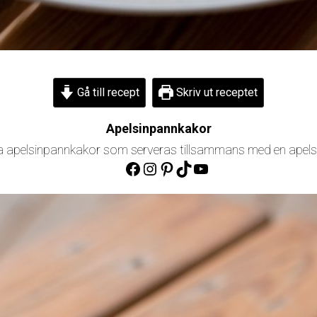
Gå till recept
Skriv ut receptet
Apelsinpannkakor
a apelsinpannkakor som serveras tillsammans med en apels
Facebook
Instagram
Pinterest
TikTok
YouTube