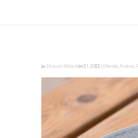
av
Elina och Micke
|
okt 21, 2022
|
Efterrätt
,
Frukost
,