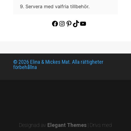
Servera med valfria tillbehör.
Facebook
Instagram
Pinterest
TikTok
YouTube
© 2026 Elina & Mickes Mat. Alla rättigheter
förbehållna
Designad av
Elegant Themes
| Drivs med