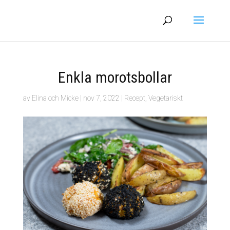
Enkla morotsbollar
av
Elina och Micke
|
nov 7, 2022
|
Recept
,
Vegetariskt