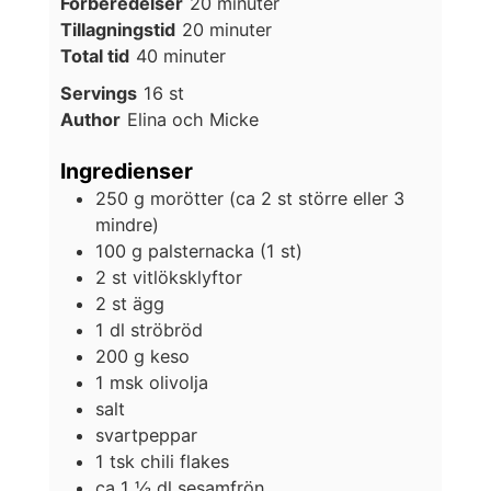
minuter
Förberedelser
20
minuter
minuter
Tillagningstid
20
minuter
minuter
Total tid
40
minuter
Servings
16
st
Author
Elina och Micke
Ingredienser
250
g
morötter (ca 2 st större eller 3
mindre)
100
g
palsternacka (1 st)
2
st
vitlöksklyftor
2
st
ägg
1
dl
ströbröd
200
g
keso
1
msk
olivolja
salt
svartpeppar
1
tsk
chili flakes
ca 1 ½
dl
sesamfrön