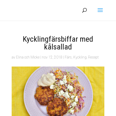
Kycklingfärsbiffar med
kålsallad
av
Elina och Micke
|
nov 12, 2018
|
Färs
,
Kyckling
,
Recept