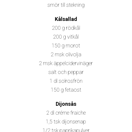
smör till stekning
Kålsallad
200 g rödkål
200 g vitkål
150 g morot
2 msk olivolja
2 msk äppelcidervinäger
salt och peppar
1 dl solrosfrön
150 g fetaost
Dijonsås
2 dl créme fraiche
1,5 tsk dijonsenap
1/2 tsk paprikapulver