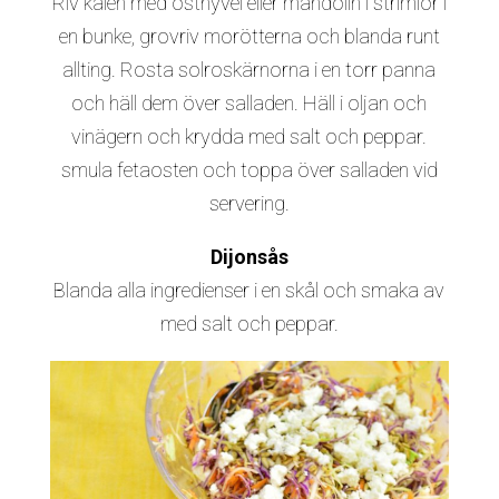
Riv kålen med osthyvel eller mandolin i strimlor i
en bunke, grovriv morötterna och blanda runt
allting. Rosta solroskärnorna i en torr panna
och häll dem över salladen. Häll i oljan och
vinägern och krydda med salt och peppar.
smula fetaosten och toppa över salladen vid
servering.
Dijonsås
Blanda alla ingredienser i en skål och smaka av
med salt och peppar.