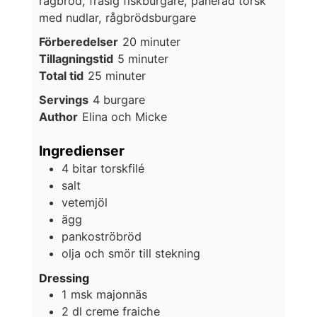
rågbröd, frasig fiskburgare, panerad torsk
med nudlar, rågbrödsburgare
minuter
Förberedelser
20
minuter
minuter
Tillagningstid
5
minuter
minuter
Total tid
25
minuter
Servings
4
burgare
Author
Elina och Micke
Ingredienser
4
bitar
torskfilé
salt
vetemjöl
ägg
pankoströbröd
olja och smör till stekning
Dressing
1
msk
majonnäs
2
dl
creme fraiche