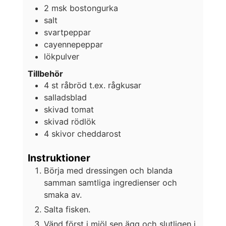
2
msk
bostongurka
salt
svartpeppar
cayennepeppar
lökpulver
Tillbehör
4
st
råbröd t.ex. rågkusar
salladsblad
skivad tomat
skivad rödlök
4
skivor
cheddarost
Instruktioner
Börja med dressingen och blanda
samman samtliga ingredienser och
smaka av.
Salta fisken.
Vänd först i mjöl sen ägg och slutligen i