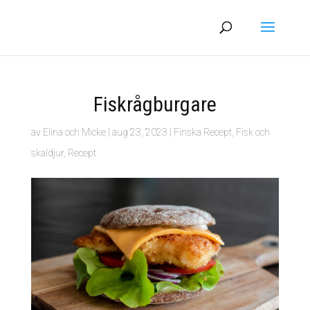
Fiskrågburgare
av
Elina och Micke
|
aug 23, 2023
|
Finska Recept
,
Fisk och
skaldjur
,
Recept